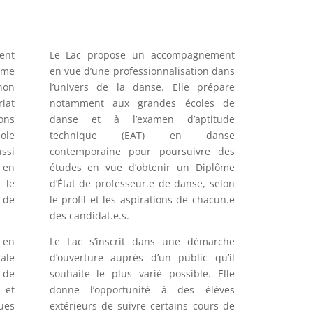
ent
Le Lac propose un accompagnement
orme
en vue d’une professionnalisation dans
non
l’univers de la danse. Elle prépare
riat
notamment aux grandes écoles de
ons
danse et à l’examen d’aptitude
ole
technique (EAT) en danse
ssi
contemporaine pour poursuivre des
 en
études en vue d’obtenir un Diplôme
 le
d’État de professeur.e de danse, selon
 de
le profil et les aspirations de chacun.e
des candidat.e.s.
en
Le Lac s’inscrit dans une démarche
ale
d’ouverture auprès d’un public qu’il
 de
souhaite le plus varié possible. Elle
 et
donne l’opportunité à des élèves
ues
extérieurs de suivre certains cours de