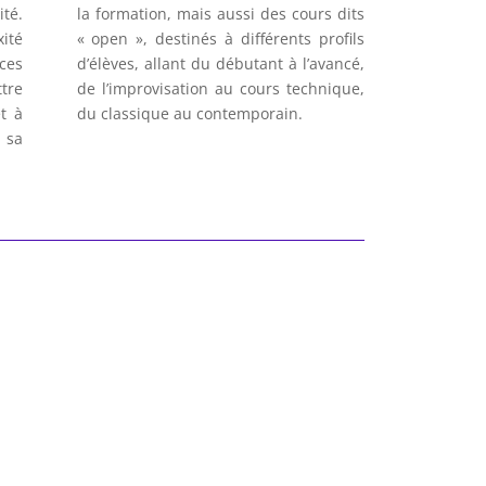
ité.
la formation, mais aussi des cours dits
ité
« open », destinés à différents profils
nces
d’élèves, allant du débutant à l’avancé,
ttre
de l’improvisation au cours technique,
t à
du classique au contemporain.
 sa