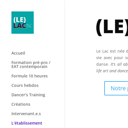
Le Lac est née 
Accueil
vie avec pour se
Formation pré-pro /
danse.
It’s all 
EAT contemporain
life art and danc
Formule 10 heures
Cours hebdos
Notre 
Dancer’s Training
Créations
Intervenant.e.s
L’établissement